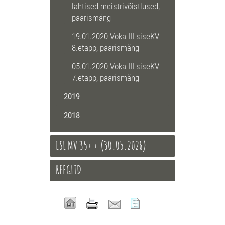
lahtised meistrivõistlused,
paarismäng
19.01.2020 Voka III siseKV
8.etapp, paarismäng
05.01.2020 Voka III siseKV
7.etapp, paarismäng
2019
2018
ESL MV 35++ (30.05.2026)
REEGLID