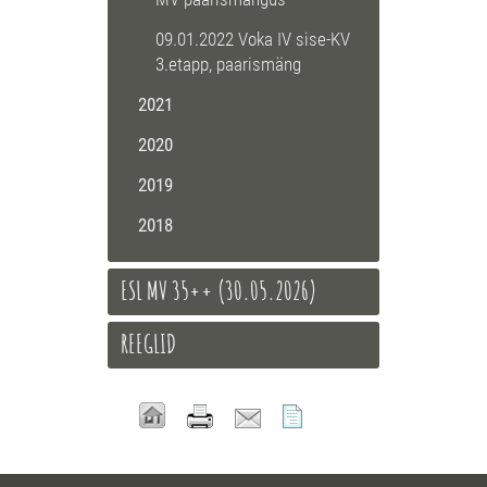
09.01.2022 Voka IV sise-KV
3.etapp, paarismäng
2021
2020
2019
2018
ESL MV 35++ (30.05.2026)
REEGLID