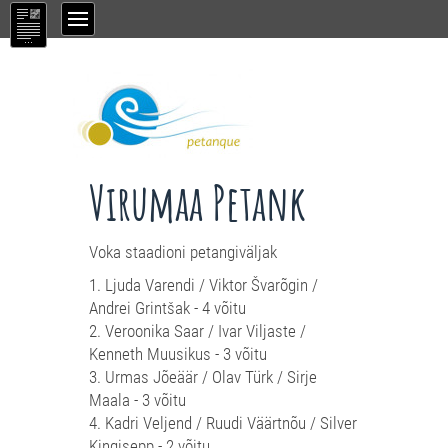
Virumaa Petank
Voka staadioni petangiväljak
1. Ljuda Varendi / Viktor Švarõgin /
Andrei Grintšak - 4 võitu
2. Veroonika Saar / Ivar Viljaste /
Kenneth Muusikus - 3 võitu
3. Urmas Jõeäär / Olav Türk / Sirje
Maala - 3 võitu
4. Kadri Veljend / Ruudi Väärtnõu / Silver
Kingisepp - 2 võitu