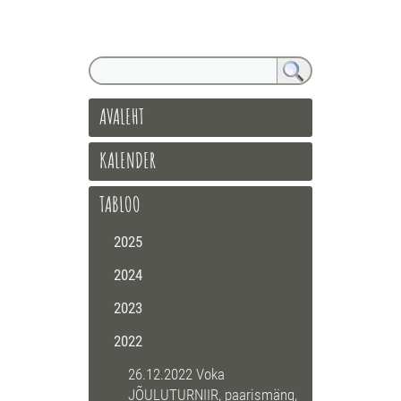
AVALEHT
KALENDER
TABLOO
2025
2024
2023
2022
26.12.2022 Voka
JÕULUTURNIIR, paarismäng,